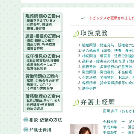
-->
トピックスが更新されまし
離婚問題（財産分与、親権者の
その他家事（認知、扶養、養子
相続問題（遺言書・遺産分割協
高齢者・障害者の財産管理（財
債務整理（多重債務の任意整理
労働問題（労働審判、不当解雇
企業法務、労働審判、下請法、
各種請求（貸金返還請求等の金
刑事事件
面川 典子（おもか
令和元年 〜 足
平成30年 ～ 港
平成30年 ～ 東