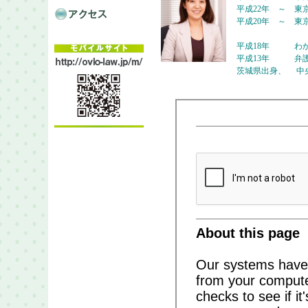
平成22年 ～ 東
平成20年 ～ 東
平成18年 わか
平成13年 弁
茨城県出身、 中