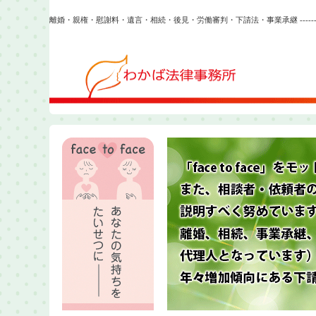
離婚・親権・慰謝料・遺言・相続・後見・労働審判・下請法・事業承継 ------